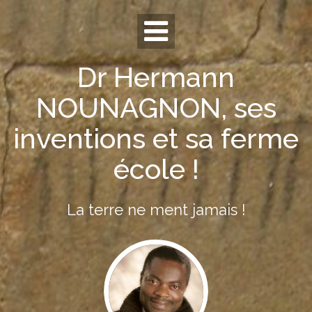
Skip
to
content
Dr Hermann
NOUNAGNON, ses
inventions et sa ferme
école !
La terre ne ment jamais !